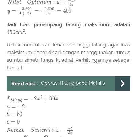
Jadi luas penampang talang maksimum adalah
450
c
m
2
.
Untuk menentukan lebar dan tinggi talang agar luas
maksimum dapat dicari dengan menggunakan rumus
sumbu simetri fungsi kuadrat. Perhitungannya sebagai
berikut:
Operasi Hitung pada Matriks
Read also :
L
(
−
t
2
a
)
l
=
a
−
n
60
g
=
−
−
4
2
=
x
15
2
+
c
60
m
x
a
=
−
2
b
=
60
c
=
0
S
u
m
b
u
S
i
m
e
t
r
i
:
x
=
−