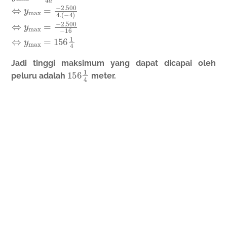
y
(
−
max
4
)
⇔
=
y
−
max
D
4
a
=
⇔
−
2.500
y
max
−
=
16
−
2.500
⇔
y
max
4.
=
156
1
4
Jadi tinggi maksimum yang dapat dicapai oleh
156
1
4
peluru adalah
meter.