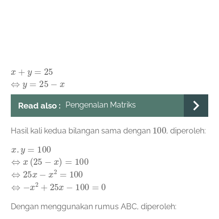
x
+
y
=
25
⇔
y
=
25
−
x
Pengenalan Matriks
Read also :
100
Hasil kali kedua bilangan sama dengan
, diperoleh:
x
.
y
=
100
⇔
x
(
25
−
x
)
=
100
⇔
25
x
−
x
2
=
100
⇔
−
x
2
+
25
x
−
10
Dengan menggunakan rumus ABC, diperoleh: