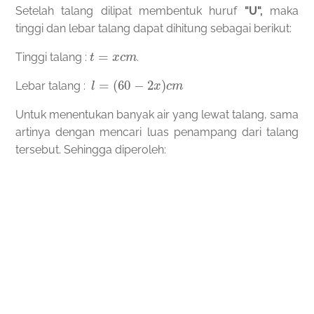
Setelah talang dilipat membentuk huruf
"U",
maka
tinggi dan lebar talang dapat dihitung sebagai berikut:
t
=
x
c
m
Tinggi talang :
.
l
=
(
60
−
2
x
)
c
m
Lebar talang :
Untuk menentukan banyak air yang lewat talang, sama
artinya dengan mencari luas penampang dari talang
tersebut. Sehingga diperoleh: