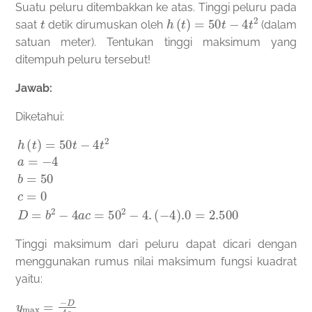
Suatu peluru ditembakkan ke atas. Tinggi peluru pada
t
h
(
t
)
=
50
t
−
4
t
2
saat
detik dirumuskan oleh
(dalam
satuan meter). Tentukan tinggi maksimum yang
ditempuh peluru tersebut!
Jawab:
Diketahui:
h
(
−
(
4
t
)
)
=
.0
50
=
2.500
t
−
4
t
2
a
=
−
4
b
=
50
c
=
0
D
=
b
2
−
4
a
c
=
50
2
−
4.
Tinggi maksimum dari peluru dapat dicari dengan
menggunakan rumus nilai maksimum fungsi kuadrat
yaitu: