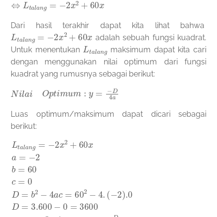
Dari hasil terakhir dapat kita lihat bahwa
L
t
a
l
a
n
g
=
−
2
x
2
+
60
x
adalah sebuah fungsi kuadrat.
L
t
a
l
a
n
g
Untuk menentukan
maksimum dapat kita cari
dengan menggunakan nilai optimum dari fungsi
kuadrat yang rumusnya sebagai berikut:
N
i
l
a
i
O
p
t
i
m
u
m
:
y
=
−
D
4
a
Luas optimum/maksimum dapat dicari sebagai
berikut:
L
(
(
−
−
t
2
2
a
)
)
l
.0
=
a
−
n
D
3.600
g
=
=
3.600
−
2
x
−
2
8
+
−
=
60
450
0
=
x
3600
a
=
−
2
b
N
=
i
l
60
a
i
O
c
p
=
0
t
i
D
m
=
u
b
m
2
−
:
y
4
=
a
−
c
D
=
60
4
a
y
2
=
−
−
4.
3.