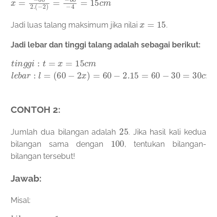
x
=
15
Jadi luas talang maksimum jika nilai
.
Jadi lebar dan tinggi talang adalah sebagai berikut:
t
(
60
i
n
g
−
g
2
i
x
:
t
)
=
=
x
60
=
15
−
2.15
c
m
l
=
e
60
b
a
−
r
:
30
l
=
=
30
c
m
CONTOH 2:
25
Jumlah dua bilangan adalah
. Jika hasil kali kedua
100
bilangan sama dengan
, tentukan bilangan-
bilangan tersebut!
Jawab:
Misal: