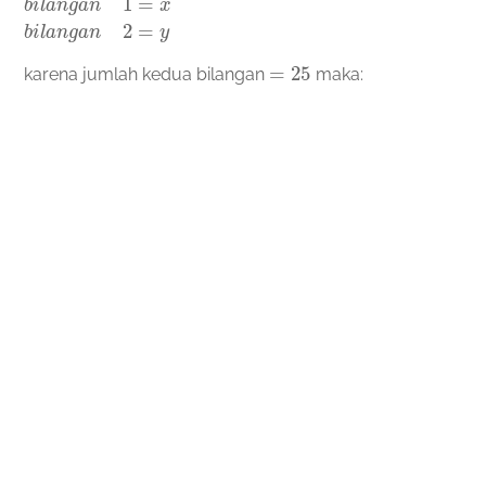
b
i
l
a
n
g
a
n
1
=
x
b
i
l
a
n
g
a
n
2
=
y
=
25
karena jumlah kedua bilangan
maka: